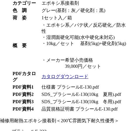
カテゴリー
エポキシ系接着剤
色 調
グレー(基剤：灰／硬化剤：黒)
荷 姿
1セット入／箱
・エポキシ系／パテ状／反応硬化／防水
性
・湿潤面硬化可能(水中硬化未対応)
・10kg／セット 基剤(5kg)+硬化剤(5kg)
概 要
・メーカー希望小売価格
39,000円／セット
PDFカタロ
カタログダウンロード
グ
PDF資料1
仕様書 プラシールE-130.pdf
PDF資料2
SDS_プラシールE-130(10kg 夏用).pdf
PDF資料3
SDS_プラシールE-130(10kg 冬用).pdf
PDF資料4
品質規格証明書 プラシールE-130.pdf
補修用耐熱エポキシ接着剤＜200℃雰囲気下耐久性優秀＞