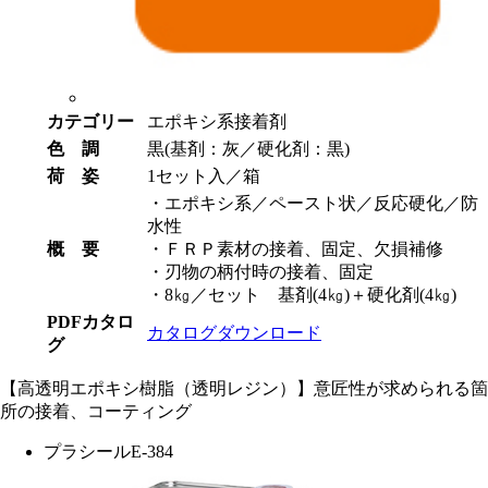
カテゴリー
エポキシ系接着剤
色 調
黒(基剤：灰／硬化剤：黒)
荷 姿
1セット入／箱
・エポキシ系／ペースト状／反応硬化／防
水性
概 要
・ＦＲＰ素材の接着、固定、欠損補修
・刃物の柄付時の接着、固定
・8㎏／セット 基剤(4㎏)＋硬化剤(4㎏)
PDFカタロ
カタログダウンロード
グ
【高透明エポキシ樹脂（透明レジン）】意匠性が求められる箇
所の接着、コーティング
プラシールE-384