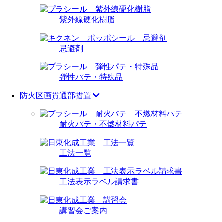
紫外線硬化樹脂
忌避剤
弾性パテ・特殊品
防火区画貫通部措置
耐火パテ・不燃材料パテ
工法一覧
工法表示ラベル請求書
講習会ご案内