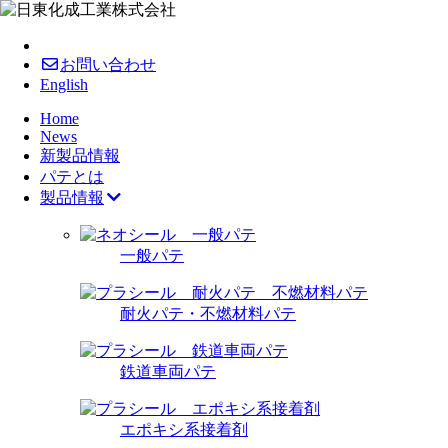
お問い合わせ
English
Home
News
新製品情報
パテとは
製品情報
一般パテ
耐火パテ・不燃材料パテ
鉄道車両パテ
エポキシ系接着剤