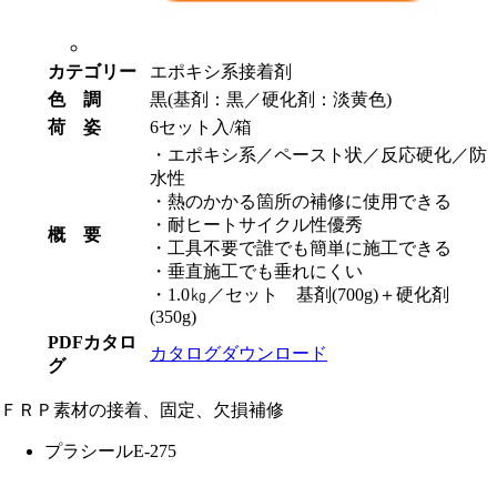
カテゴリー
エポキシ系接着剤
色 調
黒(基剤：黒／硬化剤：淡黄色)
荷 姿
6セット入/箱
・エポキシ系／ペースト状／反応硬化／防
水性
・熱のかかる箇所の補修に使用できる
・耐ヒートサイクル性優秀
概 要
・工具不要で誰でも簡単に施工できる
・垂直施工でも垂れにくい
・1.0㎏／セット 基剤(700g)＋硬化剤
(350g)
PDFカタロ
カタログダウンロード
グ
ＦＲＰ素材の接着、固定、欠損補修
プラシールE-275