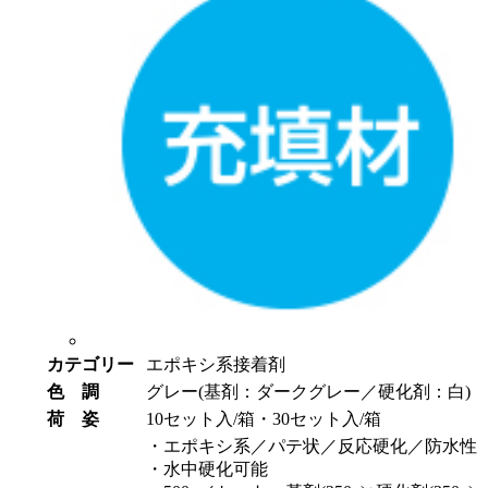
カテゴリー
エポキシ系接着剤
色 調
グレー(基剤：ダークグレー／硬化剤：白)
荷 姿
10セット入/箱・30セット入/箱
・エポキシ系／パテ状／反応硬化／防水性
・水中硬化可能