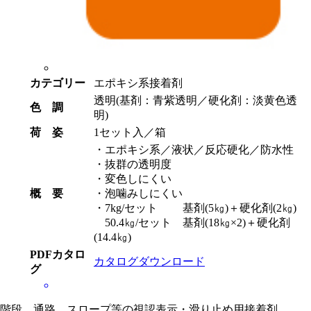
カテゴリー
エポキシ系接着剤
透明(基剤：青紫透明／硬化剤：淡黄色透
色 調
明)
荷 姿
1セット入／箱
・エポキシ系／液状／反応硬化／防水性
・抜群の透明度
・変色しにくい
概 要
・泡噛みしにくい
・7kg/セット 基剤(5㎏)＋硬化剤(2㎏)
50.4㎏/セット 基剤(18㎏×2)＋硬化剤
(14.4㎏)
PDFカタロ
カタログダウンロード
グ
階段、通路、スロープ等の視認表示・滑り止め用接着剤