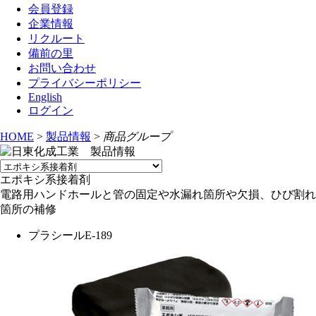
会員登録
企業情報
リクルート
備前の里
お問い合わせ
プライバシーポリシー
English
ログイン
HOME
>
製品情報
>
商品グループ
エポキシ系接着剤
電路用ハンドホールと管の固定や水漏れ箇所や欠損、ひび割れ
箇所の補修
プラシールE-189