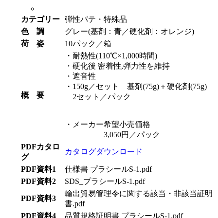
カテゴリー
弾性パテ・特殊品
色 調
グレー(基剤：青／硬化剤：オレンジ)
荷 姿
10パック／箱
・耐熱性(110℃×1,000時間)
・硬化後 密着性,弾力性を維持
・遮音性
・150g／セット 基剤(75g)＋硬化剤(75g)
概 要
2セット／パック
・メーカー希望小売価格
3,050円／パック
PDFカタロ
カタログダウンロード
グ
PDF資料1
仕様書 プラシールS-1.pdf
PDF資料2
SDS_プラシールS-1.pdf
輸出貿易管理令に関する該当・非該当証明
PDF資料3
書.pdf
PDF資料4
品質規格証明書 プラシールS-1.pdf