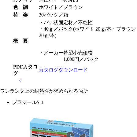
色 調
ホワイト／ブラウン
荷 姿
30パック／箱
・パテ状固定材／不乾性
・40ｇ／パック(ホワイト 20ｇ/本・ブラウン
20ｇ/本)
概 要
・メーカー希望小売価格
1,000円／パック
PDFカタロ
カタログダウンロード
グ
ワンランク上の耐熱性が求められる箇所
プラシールS-1