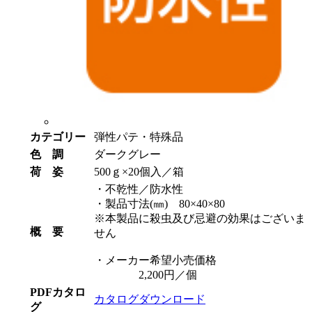
カテゴリー
弾性パテ・特殊品
色 調
ダークグレー
荷 姿
500ｇ×20個入／箱
・不乾性／防水性
・製品寸法(㎜) 80×40×80
※本製品に殺虫及び忌避の効果はございま
概 要
せん
・メーカー希望小売価格
2,200円／個
PDFカタロ
カタログダウンロード
グ