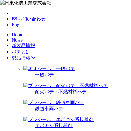
お問い合わせ
English
Home
News
新製品情報
パテとは
製品情報
一般パテ
耐火パテ・不燃材料パテ
鉄道車両パテ
エポキシ系接着剤