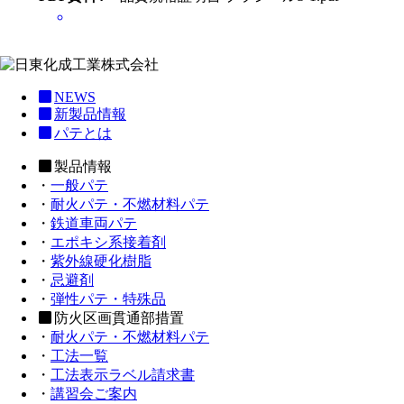
NEWS
新製品情報
パテとは
製品情報
・
一般パテ
・
耐火パテ・不燃材料パテ
・
鉄道車両パテ
・
エポキシ系接着剤
・
紫外線硬化樹脂
・
忌避剤
・
弾性パテ・特殊品
防火区画貫通部措置
・
耐火パテ・不燃材料パテ
・
工法一覧
・
工法表示ラベル請求書
・
講習会ご案内