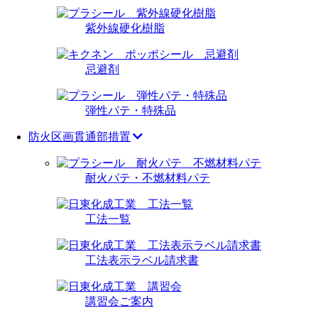
紫外線硬化樹脂
忌避剤
弾性パテ・特殊品
防火区画貫通部措置
耐火パテ・不燃材料パテ
工法一覧
工法表示ラベル請求書
講習会ご案内