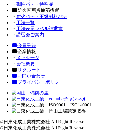
・
弾性パテ・特殊品
防火区画貫通部措置
・
耐火パテ・不燃材料パテ
・
工法一覧
・
工法表示ラベル請求書
・
講習会ご案内
会員登録
企業情報
・
メッセージ
・
会社概要
リクルート
お問い合わせ
プライバシーポリシー
©日東化成工業株式会社 All Right Reserve
©日東化成工業株式会社 All Right Reserve