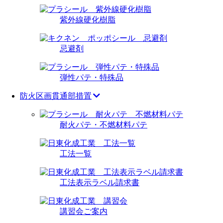
紫外線硬化樹脂
忌避剤
弾性パテ・特殊品
防火区画貫通部措置
耐火パテ・不燃材料パテ
工法一覧
工法表示ラベル請求書
講習会ご案内