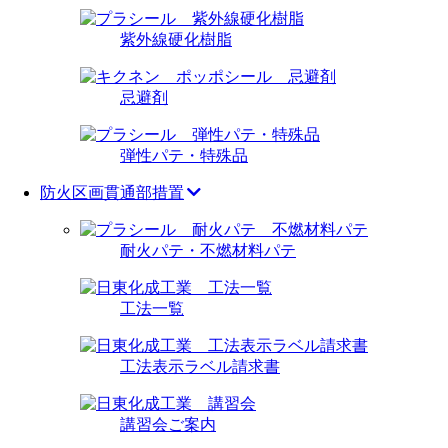
紫外線硬化樹脂
忌避剤
弾性パテ・特殊品
防火区画貫通部措置
耐火パテ・不燃材料パテ
工法一覧
工法表示ラベル請求書
講習会ご案内