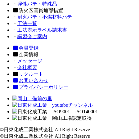
・
弾性パテ・特殊品
防火区画貫通部措置
・
耐火パテ・不燃材料パテ
・
工法一覧
・
工法表示ラベル請求書
・
講習会ご案内
会員登録
企業情報
・
メッセージ
・
会社概要
リクルート
お問い合わせ
プライバシーポリシー
©日東化成工業株式会社 All Right Reserve
©日東化成工業株式会社 All Right Reserve