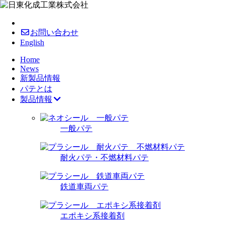
お問い合わせ
English
Home
News
新製品情報
パテとは
製品情報
一般パテ
耐火パテ・不燃材料パテ
鉄道車両パテ
エポキシ系接着剤