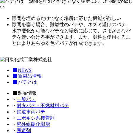
隙間を埋めるだけでなく場所に応じた機能が欲しい
隙間を塞ぐ場合、難燃性のパテや、ネズミ避けのパテ、
水中硬化が可能なパテなど場所に応じて、さまざまなパ
テを使い分ける事ができます。また、顔料を使用するこ
とによりあらゆる色でパテが作成できます。
NEWS
新製品情報
パテとは
製品情報
・
一般パテ
・
耐火パテ・不燃材料パテ
・
鉄道車両パテ
・
エポキシ系接着剤
・
紫外線硬化樹脂
・
忌避剤