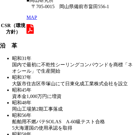
■岡山研究所
〒705-0015 岡山県備前市畠田556-1
MAP
CSR（環境
方針）
沿 革
昭和31年
国内で最初に不乾性シーリングコンパウンドを商標「ネ
オシール」で生産開始
昭和37年
大阪市住吉区帝塚山にて日東化成工業株式会社を設立
昭和45年
資本金1,000万円に増資
昭和48年
岡山工場第2期工事落成
昭和56年
船舶用不燃パテSOLAS A-60級テスト合格
5大海運国の使用承認を取得
昭和58年