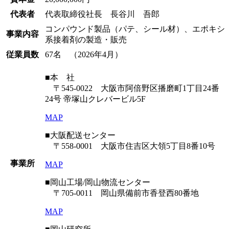
代表者
代表取締役社長 長谷川 吾郎
コンパウンド製品（パテ、シール材）、エポキシ
事業内容
系接着剤の製造・販売
従業員数
67名 （2026年4月）
■本 社
〒545-0022 大阪市阿倍野区播磨町1丁目24番
24号 帝塚山クレバービル5F
MAP
■大阪配送センター
〒558-0001 大阪市住吉区大領5丁目8番10号
事業所
MAP
■岡山工場/岡山物流センター
〒705-0011 岡山県備前市香登西80番地
MAP