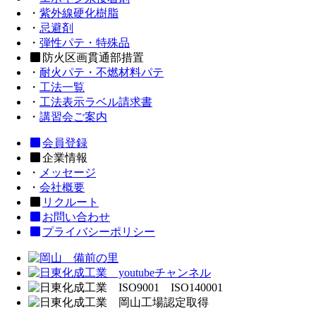
・
紫外線硬化樹脂
・
忌避剤
・
弾性パテ・特殊品
防火区画貫通部措置
・
耐火パテ・不燃材料パテ
・
工法一覧
・
工法表示ラベル請求書
・
講習会ご案内
会員登録
企業情報
・
メッセージ
・
会社概要
リクルート
お問い合わせ
プライバシーポリシー