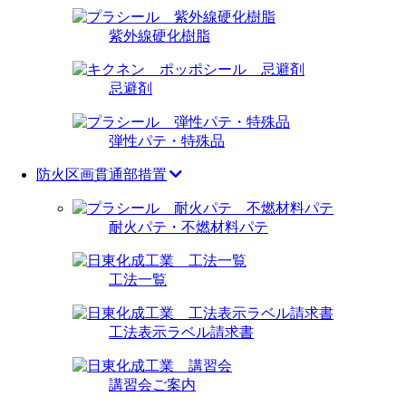
紫外線硬化樹脂
忌避剤
弾性パテ・特殊品
防火区画貫通部措置
耐火パテ・不燃材料パテ
工法一覧
工法表示ラベル請求書
講習会ご案内