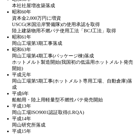
本社社屋増改築落成
昭和60年
資本金2,000万円に増資
USCG(米国沿岸警備隊)の使用承認を取得
陸上建築物用不燃パテ使用工法「BCJ工法」取得
昭和61年
岡山工場第3期工事落成
昭和63年
岡山工場第4期工事(パッケージ棟)落成
ホットメルト製造開始(我国初の低温用ホットメルト発売
開始)
平成元年
岡山工場第5期工事(ホットメルト専用工場、自動倉庫)落
成
平成6年
船舶用・陸上用軽量型不燃性パテ発売開始
平成13年
岡山工場ISO9001認証取得(LRQA)
平成14年
岡山研究所落成
平成15年