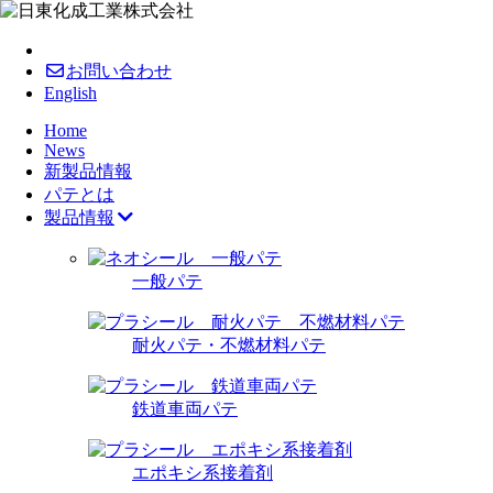
お問い合わせ
English
Home
News
新製品情報
パテとは
製品情報
一般パテ
耐火パテ・不燃材料パテ
鉄道車両パテ
エポキシ系接着剤