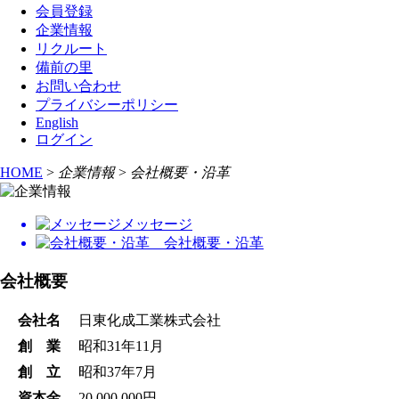
会員登録
企業情報
リクルート
備前の里
お問い合わせ
プライバシーポリシー
English
ログイン
HOME
>
企業情報
>
会社概要・沿革
メッセージ
会社概要・沿革
会社概要
会社名
日東化成工業株式会社
創 業
昭和31年11月
創 立
昭和37年7月
資本金
20,000,000円