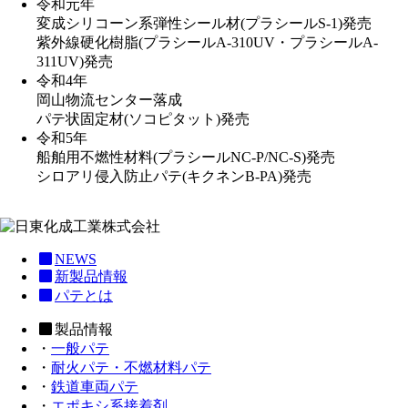
令和元年
変成シリコーン系弾性シール材(プラシールS-1)発売
紫外線硬化樹脂(プラシールA-310UV・プラシールA-
311UV)発売
令和4年
岡山物流センター落成
パテ状固定材(ソコピタット)発売
令和5年
船舶用不燃性材料(プラシールNC-P/NC-S)発売
シロアリ侵入防止パテ(キクネンB-PA)発売
NEWS
新製品情報
パテとは
製品情報
・
一般パテ
・
耐火パテ・不燃材料パテ
・
鉄道車両パテ
・
エポキシ系接着剤