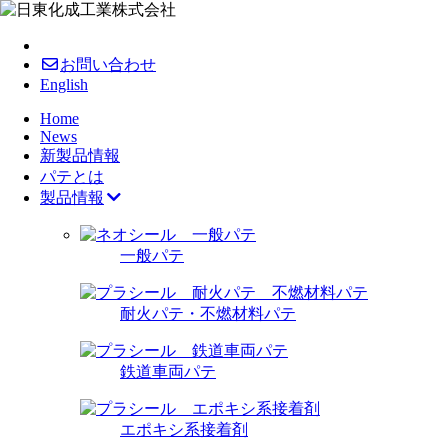
お問い合わせ
English
Home
News
新製品情報
パテとは
製品情報
一般パテ
耐火パテ・不燃材料パテ
鉄道車両パテ
エポキシ系接着剤