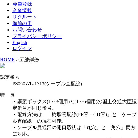
会員登録
企業情報
リクルート
備前の里
お問い合わせ
プライバシーポリシー
English
ログイン
HOME
>
工法詳細
認定番号
PS060WL-1313(ケーブル直配線)
特 長
・鋼製ボックス(1～3個用)と(1～6個用)の国土交通大臣認
定番号が同じ番号。
・配線方法は、「樹脂管配線(PF管・CD管)」と「ケーブ
ル直配線」の混在可能。
・ケーブル貫通部の開口形状は「丸穴」と「角穴」両方
に対応。