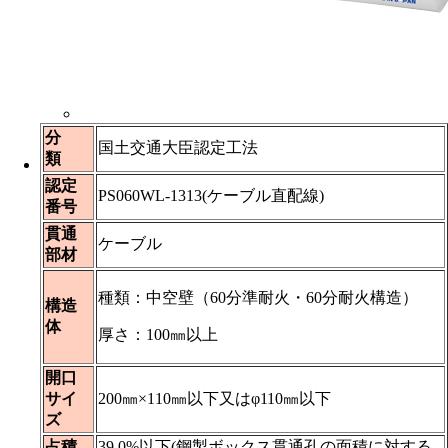
分
国土交通大臣認定工法
類
認定
PS060WL-1313(ケーブル直配線)
番号
貫通
ケーブル
部材
種類：中空壁（60分準耐火・60分耐火構造）
構造
体
厚さ：100㎜以上
開口
サイ
200㎜×110㎜以下又はφ110㎜以下
ズ
占積
39.0%以下(鋼製ボックス貫通孔の面積に対する