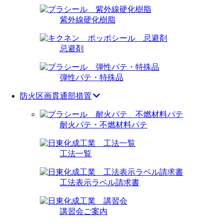
紫外線硬化樹脂
忌避剤
弾性パテ・特殊品
防火区画貫通部措置
耐火パテ・不燃材料パテ
工法一覧
工法表示ラベル請求書
講習会ご案内