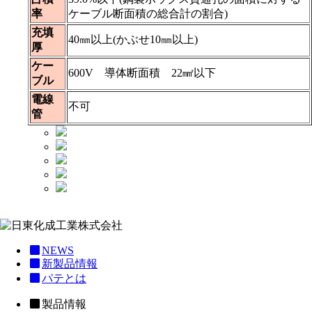
率
ケーブル断面積の総合計の割合)
充填
40㎜以上(かぶせ10㎜以上)
厚
ケー
600V 導体断面積 22㎟以下
ブル
電線
不可
管
NEWS
新製品情報
パテとは
製品情報