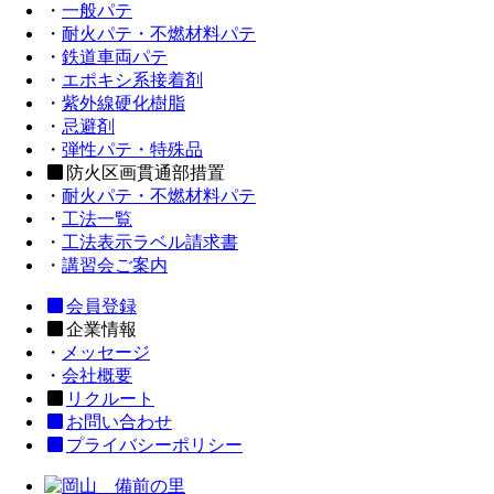
・
一般パテ
・
耐火パテ・不燃材料パテ
・
鉄道車両パテ
・
エポキシ系接着剤
・
紫外線硬化樹脂
・
忌避剤
・
弾性パテ・特殊品
防火区画貫通部措置
・
耐火パテ・不燃材料パテ
・
工法一覧
・
工法表示ラベル請求書
・
講習会ご案内
会員登録
企業情報
・
メッセージ
・
会社概要
リクルート
お問い合わせ
プライバシーポリシー