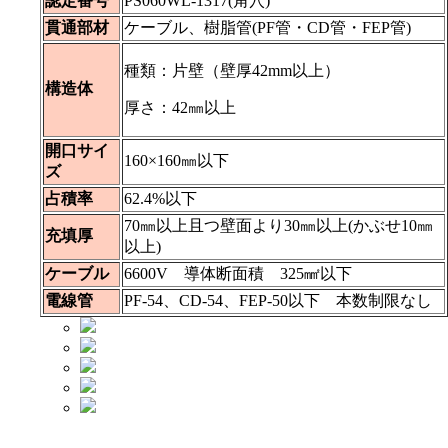
認定番号
PS060WL-1317(角穴)
貫通部材
ケーブル、樹脂管(PF管・CD管・FEP管)
種類：片壁（壁厚42mm以上）
構造体
厚さ：42㎜以上
開口サイ
160×160㎜以下
ズ
占積率
62.4%以下
70㎜以上且つ壁面より30㎜以上(かぶせ10㎜
充填厚
以上)
ケーブル
6600V 導体断面積 325㎟以下
電線管
PF-54、CD-54、FEP-50以下 本数制限なし