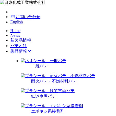
お問い合わせ
English
Home
News
新製品情報
パテとは
製品情報
一般パテ
耐火パテ・不燃材料パテ
鉄道車両パテ
エポキシ系接着剤