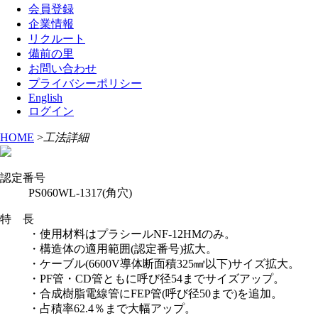
会員登録
企業情報
リクルート
備前の里
お問い合わせ
プライバシーポリシー
English
ログイン
HOME
>
工法詳細
認定番号
PS060WL-1317(角穴)
特 長
・使用材料はプラシールNF-12HMのみ。
・構造体の適用範囲(認定番号)拡大。
・ケーブル(6600V導体断面積325㎟以下)サイズ拡大。
・PF管・CD管ともに呼び径54までサイズアップ。
・合成樹脂電線管にFEP管(呼び径50まで)を追加。
・占積率62.4％まで大幅アップ。