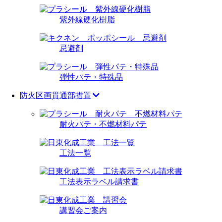
紫外線硬化樹脂
忌避剤
弾性パテ・特殊品
防火区画貫通部措置
耐火パテ・不燃材料パテ
工法一覧
工法表示ラベル請求書
講習会ご案内