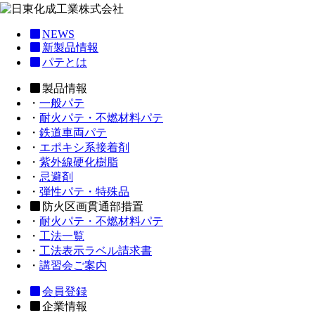
NEWS
新製品情報
パテとは
製品情報
・
一般パテ
・
耐火パテ・不燃材料パテ
・
鉄道車両パテ
・
エポキシ系接着剤
・
紫外線硬化樹脂
・
忌避剤
・
弾性パテ・特殊品
防火区画貫通部措置
・
耐火パテ・不燃材料パテ
・
工法一覧
・
工法表示ラベル請求書
・
講習会ご案内
会員登録
企業情報