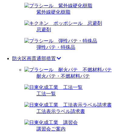
紫外線硬化樹脂
忌避剤
弾性パテ・特殊品
防火区画貫通部措置
耐火パテ・不燃材料パテ
工法一覧
工法表示ラベル請求書
講習会ご案内