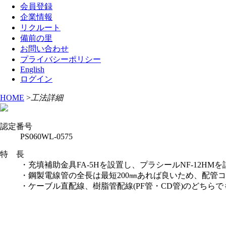
会員登録
企業情報
リクルート
備前の里
お問い合わせ
プライバシーポリシー
English
ログイン
HOME
>
工法詳細
認定番号
PS060WL-0575
特 長
・充填補助金具FA-5Hを設置し、プラシールNF-12H
・鋼製電線管の全長は最短200㎜あれば良いため、配管
・ケーブル直配線、樹脂管配線(PF管・CD管)のどちら