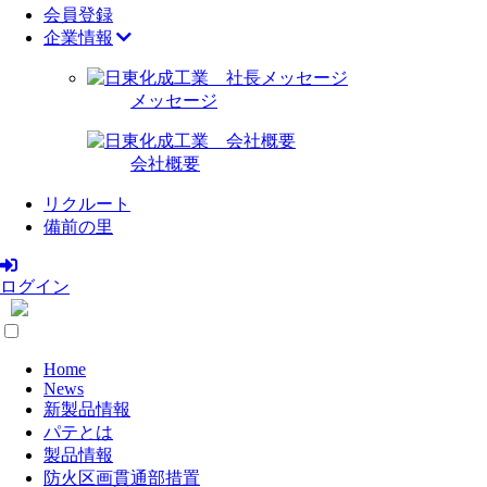
会員登録
企業情報
メッセージ
会社概要
リクルート
備前の里
ログイン
Home
News
新製品情報
パテとは
製品情報
防火区画貫通部措置