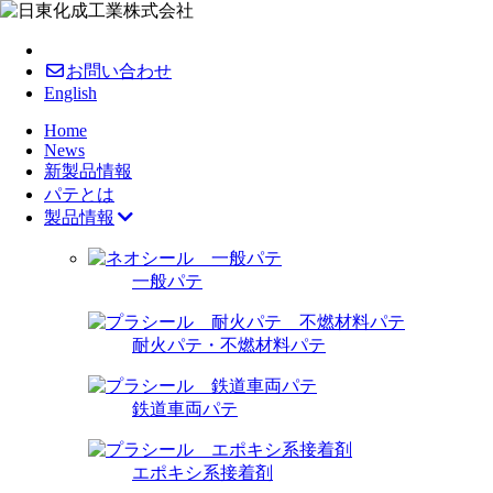
お問い合わせ
English
Home
News
新製品情報
パテとは
製品情報
一般パテ
耐火パテ・不燃材料パテ
鉄道車両パテ
エポキシ系接着剤