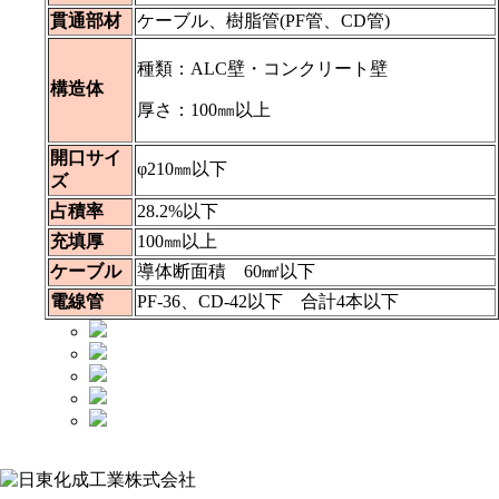
貫通部材
ケーブル、樹脂管(PF管、CD管)
種類：ALC壁・コンクリート壁
構造体
厚さ：100㎜以上
開口サイ
φ210㎜以下
ズ
占積率
28.2%以下
充填厚
100㎜以上
ケーブル
導体断面積 60㎟以下
電線管
PF-36、CD-42以下 合計4本以下