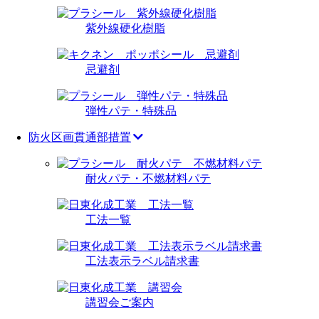
紫外線硬化樹脂
忌避剤
弾性パテ・特殊品
防火区画貫通部措置
耐火パテ・不燃材料パテ
工法一覧
工法表示ラベル請求書
講習会ご案内