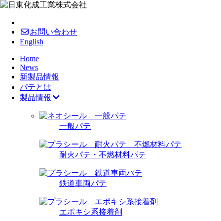
お問い合わせ
English
Home
News
新製品情報
パテとは
製品情報
一般パテ
耐火パテ・不燃材料パテ
鉄道車両パテ
エポキシ系接着剤