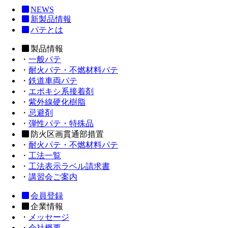
NEWS
新製品情報
パテとは
製品情報
・
一般パテ
・
耐火パテ・不燃材料パテ
・
鉄道車両パテ
・
エポキシ系接着剤
・
紫外線硬化樹脂
・
忌避剤
・
弾性パテ・特殊品
防火区画貫通部措置
・
耐火パテ・不燃材料パテ
・
工法一覧
・
工法表示ラベル請求書
・
講習会ご案内
会員登録
企業情報
・
メッセージ
・
会社概要