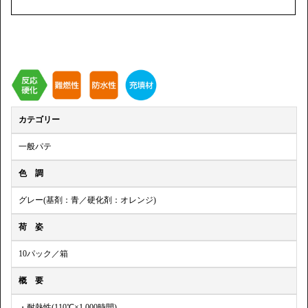
カテゴリー
一般パテ
色 調
グレー(基剤：青／硬化剤：オレンジ)
荷 姿
10パック／箱
概 要
・耐熱性(110℃×1,000時間)