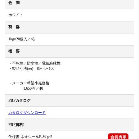
色 調
ホワイト
荷 姿
1kg×20個入／箱
概 要
・不乾性／防水性／電気絶縁性
・製品寸法(㎜) 80×40×160
・メーカー希望小売価格
1,650円／個
PDFカタログ
カタログダウンロード
PDF資料1
仕様書 ネオシールB-W.pdf