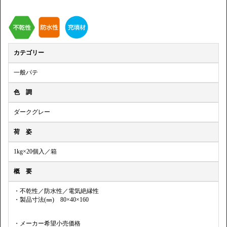
カテゴリー
一般パテ
色 調
ダークグレー
荷 姿
1kg×20個入／箱
概 要
・不乾性／防水性／電気絶縁性
・製品寸法(㎜) 80×40×160
・メーカー希望小売価格