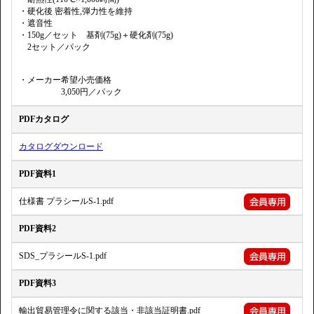
・硬化後 密着性,弾力性を維持
・遮音性
・150g／セット 基剤(75g)＋硬化剤(75g)
2セット／パック
・メーカー希望小売価格
3,050円／パック
PDFカタログ
カタログダウンロード
PDF資料1
仕様書 プラシールS-1.pdf
PDF資料2
SDS_プラシールS-1.pdf
PDF資料3
輸出貿易管理令に関する該当・非該当証明書.pdf