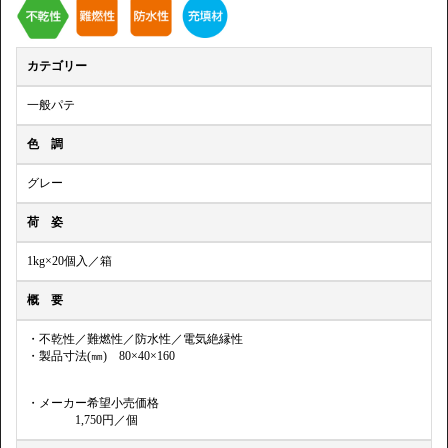
カテゴリー
一般パテ
色 調
グレー
荷 姿
1kg×20個入／箱
概 要
・不乾性／難燃性／防水性／電気絶縁性
・製品寸法(㎜) 80×40×160
・メーカー希望小売価格
1,750円／個