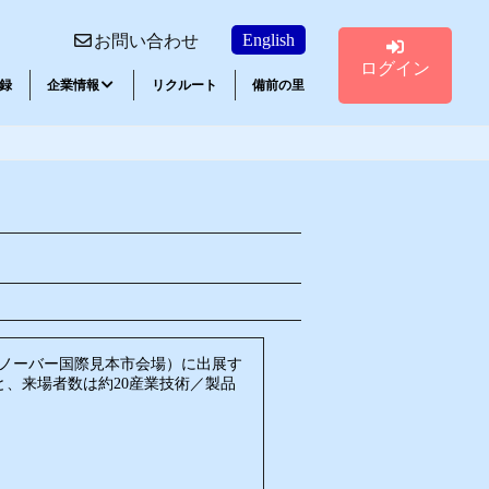
English
お問い合わせ
ログイン
録
企業情報
リクルート
備前の里
講習会ご案内
エポキシ系接着剤
（ハノーバー国際見本市会場）に出展す
と、来場者数は約20産業技術／製品