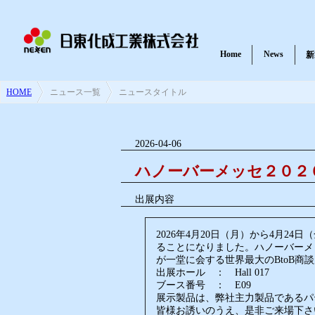
Home
News
新
HOME
>
ニュース一覧
>
ニュースタイトル
耐火パテ・不燃材料パテ
2026-04-06
一般パテ
ハノーバーメッセ２０２６
出展内容
2026年4月20日（月）から4月
ることになりました。ハノーバーメッ
紫外線硬化樹脂
が一堂に会する世界最大のBtoB商
出展ホール ： Hall 017
ブース番号 ： E09
展示製品は、弊社主力製品であるパ
皆様お誘いのうえ、是非ご来場下さ