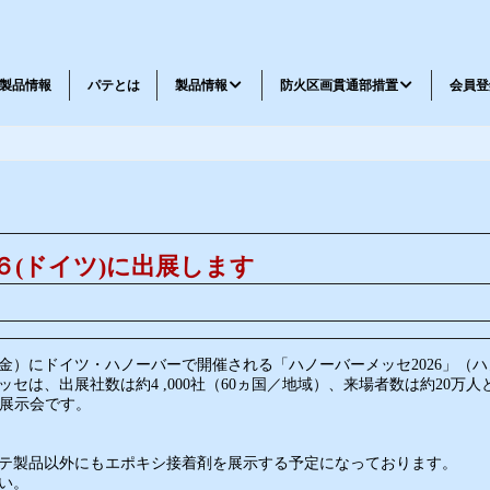
製品情報
パテとは
製品情報
防火区画貫通部措置
会員登
メッセージ
会社概要
工法一覧
工法表示ラベル請求書
耐火パテ・不燃材料パテ
鉄道車両パテ
(ドイツ)に出展します
24日（金）にドイツ・ハノーバーで開催される「ハノーバーメッセ2026」
セは、出展社数は約4 ,000社（60ヵ国／地域）、来場者数は約20万人
忌避剤
弾性パテ・特殊品
談展示会です。
テ製品以外にもエポキシ接着剤を展示する予定になっております。
い。