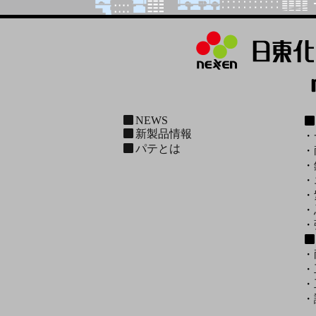
NEWS
新製品情報
・
パテとは
・
・
・
・
・
・
・
・
・
・