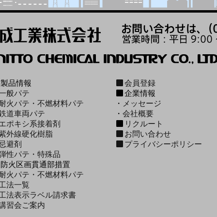
製品情報
会員登録
一般パテ
企業情報
耐火パテ・不燃材料パテ
・
メッセージ
鉄道車両パテ
・
会社概要
エポキシ系接着剤
リクルート
紫外線硬化樹脂
お問い合わせ
忌避剤
プライバシーポリシー
弾性パテ・特殊品
防火区画貫通部措置
耐火パテ・不燃材料パテ
工法一覧
工法表示ラベル請求書
講習会ご案内