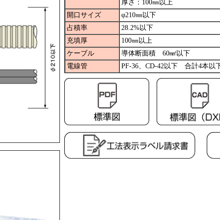
厚さ：100㎜以上
開口サイズ
φ210㎜以下
占積率
28.2%以下
充填厚
100㎜以上
ケーブル
導体断面積 60㎟以下
電線管
PF-36、CD-42以下 合計4本以