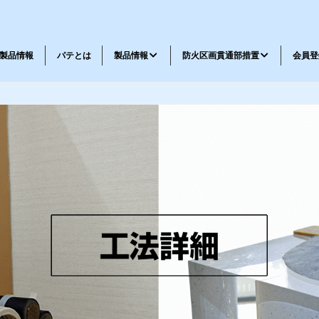
製品情報
パテとは
製品情報
防火区画貫通部措置
会員登
メッセージ
会社概要
工法一覧
工法表示ラベル請求書
耐火パテ・不燃材料パテ
鉄道車両パテ
忌避剤
弾性パテ・特殊品