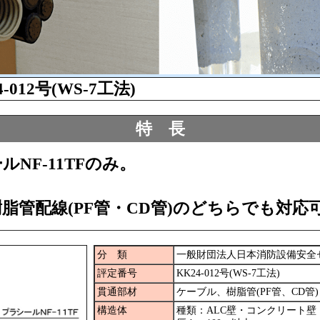
4-012号(WS-7工法)
特 長
NF-11TFのみ。
脂管配線(PF管・CD管)のどちらでも対応
分 類
一般財団法人日本消防設備安全
評定番号
KK24-012号(WS-7工法)
貫通部材
ケーブル、樹脂管(PF管、CD管)
構造体
種類：ALC壁・コンクリート壁