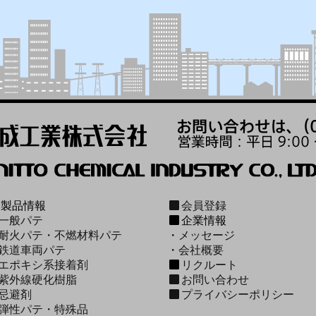
製品情報
会員登録
一般パテ
企業情報
耐火パテ・不燃材料パテ
・
メッセージ
鉄道車両パテ
・
会社概要
エポキシ系接着剤
リクルート
紫外線硬化樹脂
お問い合わせ
忌避剤
プライバシーポリシー
弾性パテ・特殊品