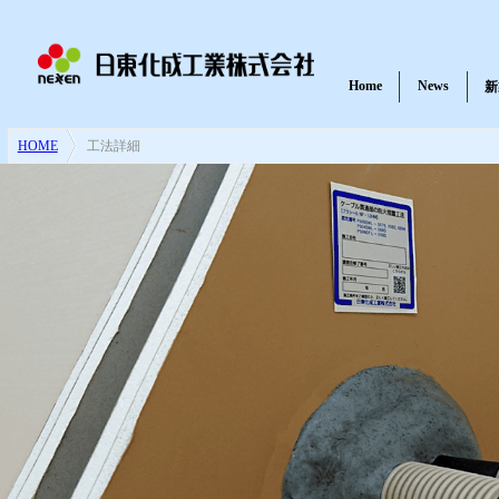
Home
News
新
HOME
>
工法詳細
耐火パテ・不燃材料パテ
一般パテ
紫外線硬化樹脂