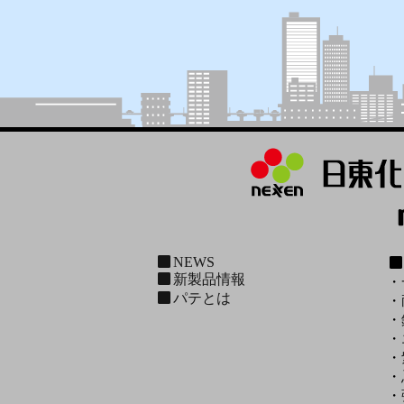
NEWS
新製品情報
・
パテとは
・
・
・
・
・
・