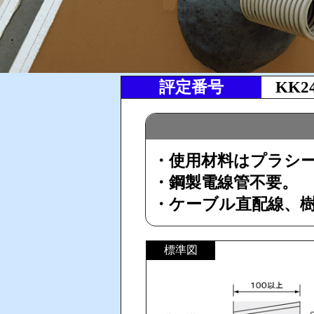
評定番号
KK2
・使用材料はプラシール
・鋼製電線管不要。
・ケーブル直配線、樹
標準図