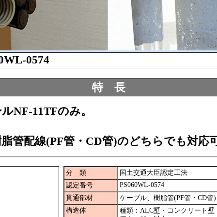
0WL-0574
特 長
NF-11TFのみ。
脂管配線(PF管・CD管)のどちらでも対応
分 類
国土交通大臣認定工法
PS060WL-0574
認定番号
貫通部材
ケーブル、樹脂管(PF管・CD管)
構造体
種類：ALC壁・コンクリート壁