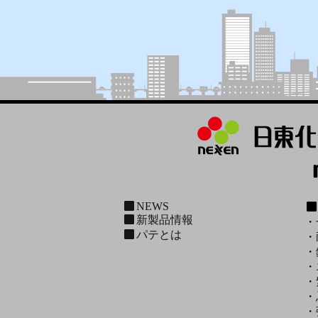
NEWS
新製品情報
・
パテとは
・
・
・
・
・
・