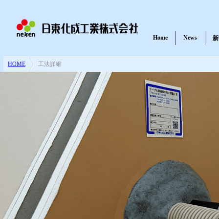
Home
News
新
HOME
>
工法詳細
耐火パテ・不燃材料パテ
一般パテ
紫外線硬化樹脂