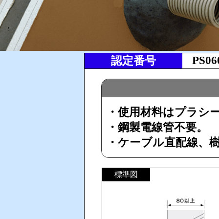
PS06
認定番号
・使用材料はプラシール
・鋼製電線管不要。
・ケーブル直配線、樹
標準図