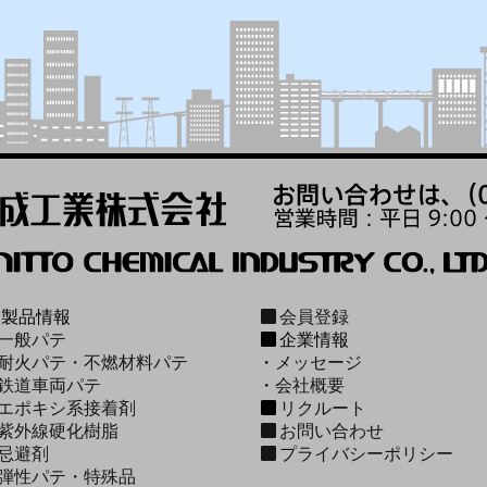
製品情報
会員登録
一般パテ
企業情報
耐火パテ・不燃材料パテ
・
メッセージ
鉄道車両パテ
・
会社概要
エポキシ系接着剤
リクルート
紫外線硬化樹脂
お問い合わせ
忌避剤
プライバシーポリシー
弾性パテ・特殊品