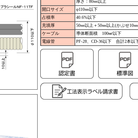
厚さ：80㎜以上
開口サイズ
φ110㎜以下
占積率
40.6%以下
充填厚
50㎜以上＋50㎜以上(かぶせ10㎜
ケーブル
導体断面積 100㎟以下
電線管
PF-28、CD-36以下 合計2本以