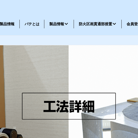
製品情報
パテとは
製品情報
防火区画貫通部措置
会員登
メッセージ
会社概要
工法一覧
工法表示ラベル請求書
耐火パテ・不燃材料パテ
鉄道車両パテ
忌避剤
弾性パテ・特殊品