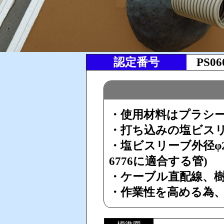
認定番号
PS0
・使用材料はプラシール
・打ち込みの塩ビス
・塩ビスリーブ外径φ216㎜
6776に適合する管)
・ケーブル直配線、樹脂
・作業性を高める為、充