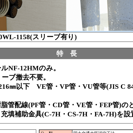
60WL-1158(スリーブ有り)
特 長
NF-12HMのみ。
リーブ撤去不要。
以下 VE管・VP管・VU管等(JIS C 8430,JIS
管配線(PF管・CD管・VE管・FEP管)
填補助金具(C-7H・CS-7H・FA-7H)