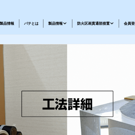
製品情報
パテとは
製品情報
防火区画貫通部措置
会員登
メッセージ
会社概要
工法一覧
工法表示ラベル請求書
耐火パテ・不燃材料パテ
鉄道車両パテ
忌避剤
弾性パテ・特殊品