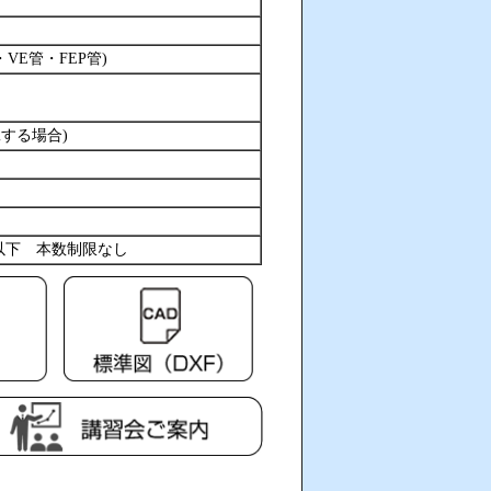
VE管・FEP管)
工する場合)
-50以下 本数制限なし