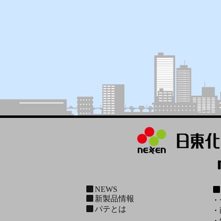
NEWS
新製品情報
・
パテとは
・
・