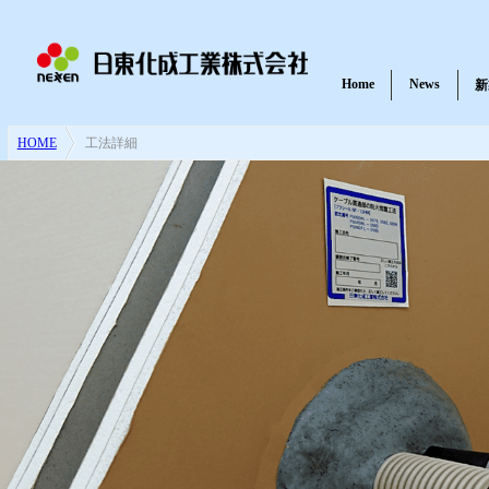
Home
News
新
HOME
>
工法詳細
耐火パテ・不燃材料パテ
一般パテ
紫外線硬化樹脂