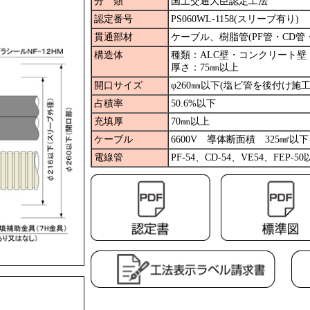
分 類
国土交通大臣認定工法
認定番号
PS060WL-1158(スリーブ有り)
貫通部材
ケーブル、樹脂管(PF管・CD管・
構造体
種類：ALC壁・コンクリート壁
厚さ：75㎜以上
開口サイズ
φ260㎜以下(塩ビ管を後付け施
占積率
50.6%以下
充填厚
70㎜以上
ケーブル
6600V 導体断面積 325㎟以下
電線管
PF-54、CD-54、VE54、FEP