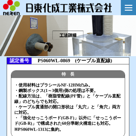
認定番号
PS060WL-0869 (ケーブル直配線)
特 長
・使用材料はプラシールNF-12HMのみ。
・鋼製ボックス(1～3個用)側の処理は不要。
・配線方法は、「樹脂管配線(PF管)」と「ケーブル直配
線」のどちらでも対応。
・ケーブル貫通部の開口形状は「丸穴」と「角穴」両方
に対応。
・「強化せっこうボード(GB-F)」以外に「せっこうボー
ド(GB-R)」で構成された60分準耐火構造にも対応。
※PS060WL-1313に集約。