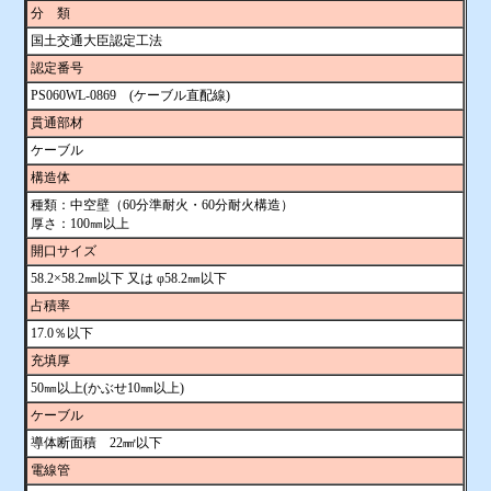
分 類
国土交通大臣認定工法
認定番号
PS060WL-0869 (ケーブル直配線)
貫通部材
ケーブル
構造体
種類：中空壁（60分準耐火・60分耐火構造）
厚さ：100㎜以上
開口サイズ
58.2×58.2㎜以下 又は φ58.2㎜以下
占積率
17.0％以下
充填厚
50㎜以上(かぶせ10㎜以上)
ケーブル
導体断面積 22㎟以下
電線管