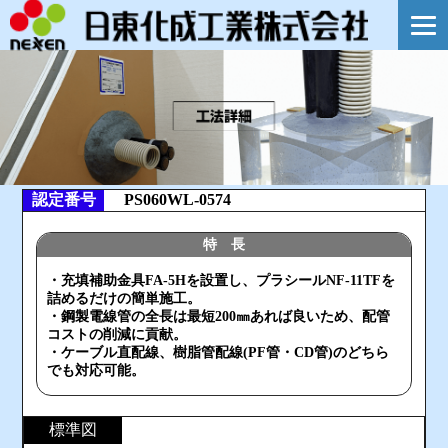
認定番号
PS060WL-0574
特 長
・充填補助金具FA-5Hを設置し、プラシールNF-11TFを
詰めるだけの簡単施工。
・鋼製電線管の全長は最短200㎜あれば良いため、配管
コストの削減に貢献。
・ケーブル直配線、樹脂管配線(PF管・CD管)のどちら
でも対応可能。
標準図