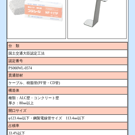
分 類
国土交通大臣認定工法
認定番号
PS060WL-0574
貫通部材
ケーブル、樹脂管(PF管・CD管)
構造体
種類：ALC壁・コンクリート壁
厚さ：80㎜以上
開口サイズ
φ123.4㎜以下・鋼製電線管サイズ 113.4㎜以下
占積率
33.4%以下