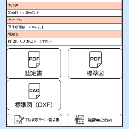
充填厚
50㎜以上＋50㎜以上
ケーブル
導体断面積 200㎟以下
電線管
PF-28、CD-36以下 1本以下