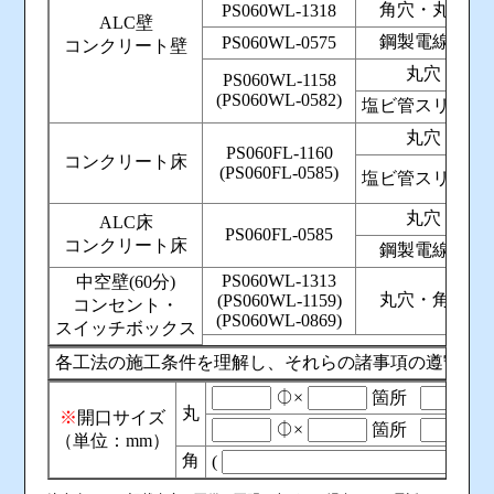
角穴・丸穴
PS060WL-1318
ALC壁
鋼製電線管
PS060WL-0575
コンクリート壁
丸穴
PS060WL-1158
(PS060WL-0582)
塩ビ管スリーブ
丸穴
PS060FL-1160
コンクリート床
(PS060FL-0585)
塩ビ管スリーブ
丸穴
ALC床
PS060FL-0585
コンクリート床
鋼製電線管
PS060WL-1313
中空壁(60分)
丸穴・角穴
(PS060WL-1159)
コンセント・
(PS060WL-0869)
スイッチボックス
各工法の施工条件を理解し、それらの諸事項の遵守が
⏀×
箇所
丸
※
開口サイズ
⏀×
箇所
（単位：mm）
角
(
×