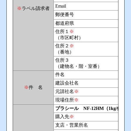
Email
※
ラベル請求者
郵便番号
都道府県
住所１
※
（市区町村）
住所２
※
（番地）
住所３
（建物名・階・室番）
件名
建設会社名
※
件 名
元請社名
※
現場住所
※
プラシール NF-12HM（1kg/個）
購入先
※
支店・営業所名