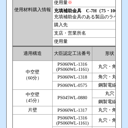
使用量
※
使用材料購入情報
充填補助金具 C-7H（75・100・125・
充填補助金具のある製品のラベル請
購入先
支店・営業所名
使用量
適用構造
大臣認定工法番号
形状
PS060WL-1316
丸穴・角穴
(PS060WL-1161)
中空壁
角穴・丸穴
PS060WL-1318
（60分）
鋼製電線管
PS060WL-0575
丸穴
中空壁
PS045WL-0880
（45分）
鋼製電線管
片壁
丸穴・角穴
PS060WL-1317
PS060WL-1316
丸穴・角穴
(PS060WL-1161)