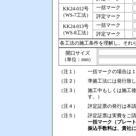
一括マーク
KK24-012号
（WS-7工法）
評定マーク
一括マーク
KK24-013号
（WS-8工法）
評定マーク
各工法の施工条件を理解し、それ
開口サイズ
（単位：mm）
（注１）
一括マークの場合は
（注２）
準拠工法には発行致
（注３）
施工中もしくは施工
す。）
（注４）
評定証票の発行は本
（注５）
評定証票は実費をご
一括マーク（プレート）
振込手数料は、貴社