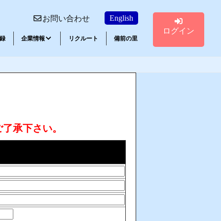
English
お問い合わせ
ログイン
録
企業情報
リクルート
備前の里
講習会ご案内
エポキシ系接着剤
ご了承下さい。