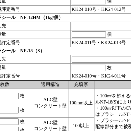
用量
個
用評定番号
KK24-010号・KK24-012号
シール NF-12HM（1kg/個）
入先
用量
個
用評定番号
KK24-011号・KK24-013号
シール NF-18（S）
入先
用量
枚
用評定番号
KK24-010号・KK24-011号
枚数
適用構造
充填厚
枚
・100㎟を超え
ALC壁
ルNF-18(S)
100mm以上
コンクリート壁
・100㎟以下のC
枚
はプラシールNF-
・プラシールNF-
枚
ALC壁
100以上
配線部分まで被
コンクリート壁
枚