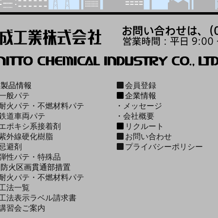
製品情報
会員登録
一般パテ
企業情報
耐火パテ・不燃材料パテ
・
メッセージ
鉄道車両パテ
・
会社概要
エポキシ系接着剤
リクルート
紫外線硬化樹脂
お問い合わせ
忌避剤
プライバシーポリシー
弾性パテ・特殊品
防火区画貫通部措置
耐火パテ・不燃材料パテ
工法一覧
工法表示ラベル請求書
講習会ご案内