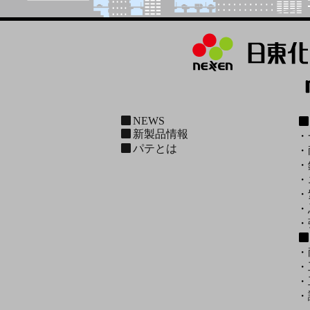
NEWS
新製品情報
・
パテとは
・
・
・
・
・
・
・
・
・
・