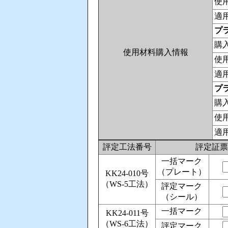
使
適
プラ
購
使用材料購入情報
使
適
プラ
購
使
適
評定工法番号
評定証票
一括マーク
（プレート）
KK24-010号
（WS-5工法）
評定マーク
（シール）
一括マーク
KK24-011号
（WS-6工法）
評定マーク