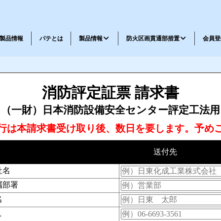
製品情報
パテとは
製品情報
防火区画貫通部措置
会員登
メッセージ
会社概要
工法一覧
工法表示ラベル請求書
消防評定証票 請求書
耐火パテ・不燃材料パテ
鉄道車両パテ
（一財）日本消防設備安全センター評定工法用
行は本請求書受け取り後、数日を要します。予め
送付先
社名
忌避剤
弾性パテ・特殊品
属部署
名
L