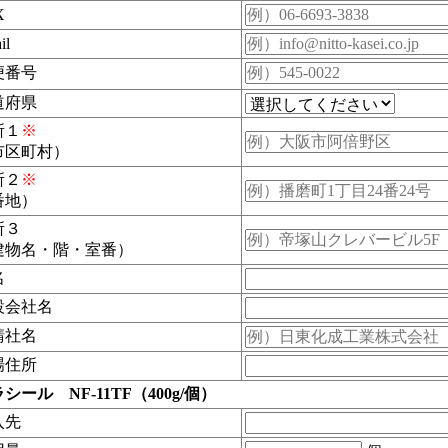
X
il
便番号
道府県
所１
※
市区町村）
所２
※
番地）
所３
建物名・階・室番）
名
設会社名
請社名
場住所
シール NF-11TF（400g/個）
入先