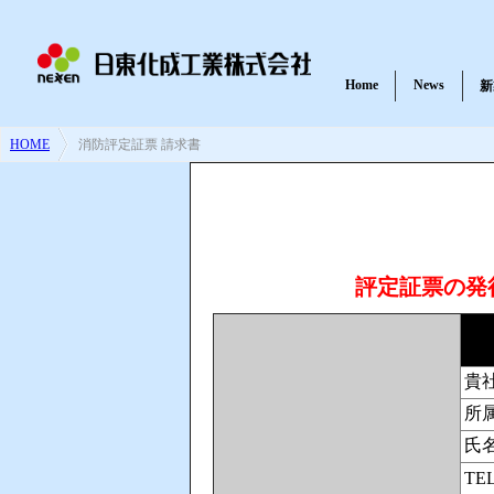
Home
News
新
HOME
>
消防評定証票 請求書
耐火パテ・不燃材料パテ
一般パテ
評定証票の発
貴
紫外線硬化樹脂
所
氏
TE