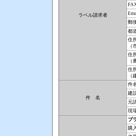
FA
Ema
ラベル請求者
郵
都
住
（
住
（
住
（
件
建
件 名
元
現
プラ
購