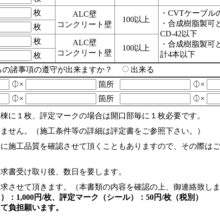
枚
・CVTケーブル
ALC壁
100以上
・合成樹脂製可と
コンクリート壁
枚
CD-42以下
枚
ALC壁
・合成樹脂製可
100以上
コンクリート壁
計4本以下
枚
らの諸事項の遵守が出来ますか？
出来る
⏀×
箇所
⏀×
⏀×
箇所
⏀×
１棟に１枚、評定マークの場合は開口部毎に１枚必要です。
しません。（施工条件等の詳細は評定書をご参照下さい。）
後に施工品質を確認させて頂くこともありますので、その際は
請求書受け取り後、数日を要します。
請求させて頂きます。（本書類の内容を確認の上、御連絡致し
：1,000円/枚、評定マーク（シール）：50円/枚（税別）
にて負担願います。