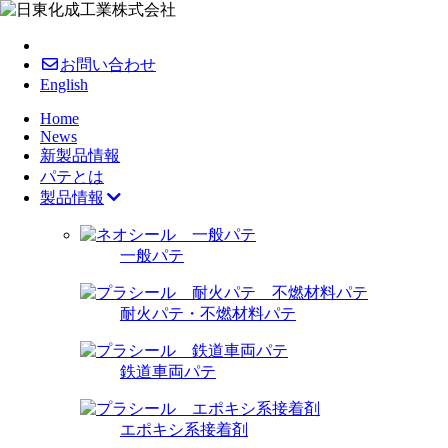
お問い合わせ
English
Home
News
新製品情報
パテとは
製品情報
一般パテ
耐火パテ・不燃材料パテ
鉄道車両パテ
エポキシ系接着剤