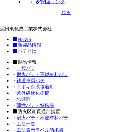
関連リンク
戻る
NEWS
新製品情報
パテとは
製品情報
・
一般パテ
・
耐火パテ・不燃材料パテ
・
鉄道車両パテ
・
エポキシ系接着剤
・
紫外線硬化樹脂
・
忌避剤
・
弾性パテ・特殊品
防火区画貫通部措置
・
耐火パテ・不燃材料パテ
・
工法一覧
・
工法表示ラベル請求書