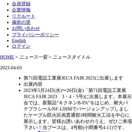
会員登録
企業情報
リクルート
備前の里
お問い合わせ
プライバシーポリシー
English
ログイン
HOME
>
ニュース一覧
>
ニュースタイトル
2023-04-03
第71回電設工業展JECA FAIR 2023に出展します
出展内容
2023年5月24日(水)〜26日(金)「第71回電設工業展
JECA FAIR 2023 3・4・5号)に出展します。本展示
会では、新製品”キクネンB-PA”をはじめ、耐火パ
テプラシールNF-12HMでバージョンアップしまし
たケーブル防火区画貫通部1時間耐火工法を中心に
展示します。皆様お誘いあわせのうえ、ぜひご来場
下さい！当ブースは、4号館(小間番号4-11)です。