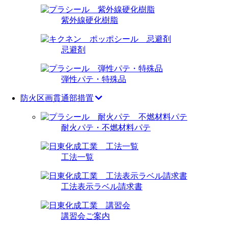
紫外線硬化樹脂
忌避剤
弾性パテ・特殊品
防火区画貫通部措置
耐火パテ・不燃材料パテ
工法一覧
工法表示ラベル請求書
講習会ご案内