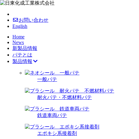
お問い合わせ
English
Home
News
新製品情報
パテとは
製品情報
一般パテ
耐火パテ・不燃材料パテ
鉄道車両パテ
エポキシ系接着剤