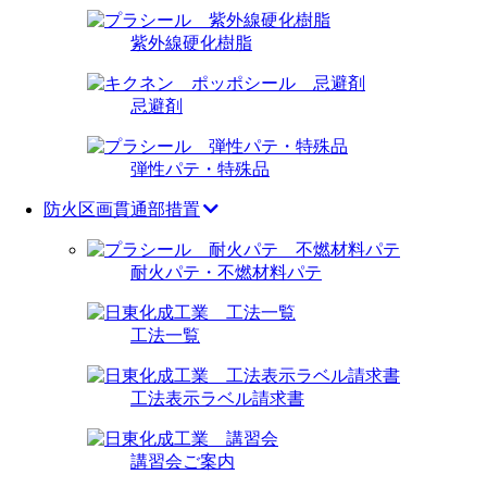
紫外線硬化樹脂
忌避剤
弾性パテ・特殊品
防火区画貫通部措置
耐火パテ・不燃材料パテ
工法一覧
工法表示ラベル請求書
講習会ご案内