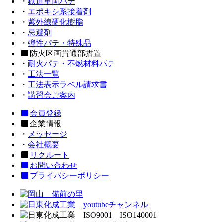
・
鉄道車両パテ
・
エポキシ系接着剤
・
紫外線硬化樹脂
・
忌避剤
・
弾性パテ・特殊品
防火区画貫通部措置
・
耐火パテ・不燃材料パテ
・
工法一覧
・
工法表示ラベル請求書
・
講習会ご案内
会員登録
企業情報
・
メッセージ
・
会社概要
リクルート
お問い合わせ
プライバシーポリシー