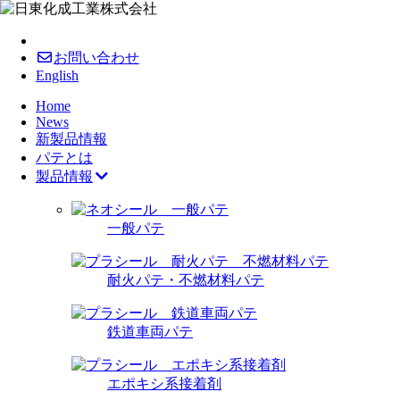
お問い合わせ
English
Home
News
新製品情報
パテとは
製品情報
一般パテ
耐火パテ・不燃材料パテ
鉄道車両パテ
エポキシ系接着剤