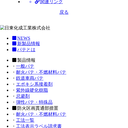
関連リンク
戻る
NEWS
新製品情報
パテとは
製品情報
・
一般パテ
・
耐火パテ・不燃材料パテ
・
鉄道車両パテ
・
エポキシ系接着剤
・
紫外線硬化樹脂
・
忌避剤
・
弾性パテ・特殊品
防火区画貫通部措置
・
耐火パテ・不燃材料パテ
・
工法一覧
・
工法表示ラベル請求書