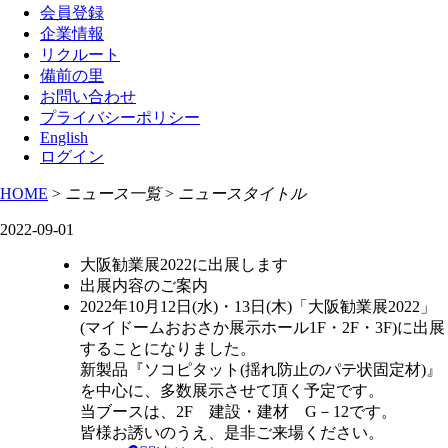
会員登録
企業情報
リクルート
備前の里
お問い合わせ
プライバシーポリシー
English
ログイン
HOME
>
ニュース一覧
>
ニュースタイトル
2022-09-01
大阪勧業展2022に出展します
出展内容のご案内
2022年10月12日(水)・13日(木)「大阪勧業展2022」
(マイドームおおさか展示ホール1F・2F・3F)に出展
することになりました。
新製品『ソコピタット(揺れ防止のパテ状固定材)』
を中心に、多数展示させて頂く予定です。
当ブースは、2F 建設・建材 G－12です。
皆様お誘いのうえ、是非ご来場ください。