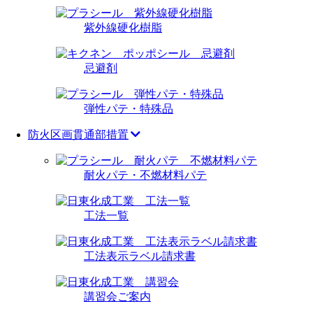
紫外線硬化樹脂
忌避剤
弾性パテ・特殊品
防火区画貫通部措置
耐火パテ・不燃材料パテ
工法一覧
工法表示ラベル請求書
講習会ご案内