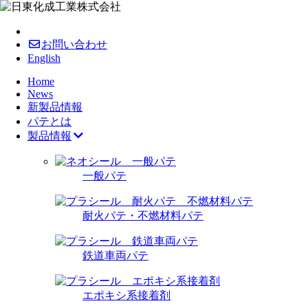
お問い合わせ
English
Home
News
新製品情報
パテとは
製品情報
一般パテ
耐火パテ・不燃材料パテ
鉄道車両パテ
エポキシ系接着剤