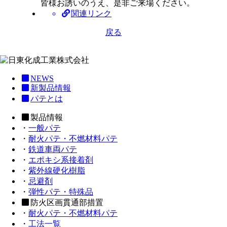
皆様お誘いのうえ、是非ご来場ください。
関連リンク
戻る
NEWS
新製品情報
パテとは
製品情報
・
一般パテ
・
耐火パテ・不燃材料パテ
・
鉄道車両パテ
・
エポキシ系接着剤
・
紫外線硬化樹脂
・
忌避剤
・
弾性パテ・特殊品
防火区画貫通部措置
・
耐火パテ・不燃材料パテ
・
工法一覧