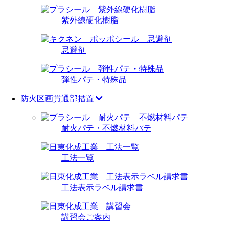
紫外線硬化樹脂
忌避剤
弾性パテ・特殊品
防火区画貫通部措置
耐火パテ・不燃材料パテ
工法一覧
工法表示ラベル請求書
講習会ご案内