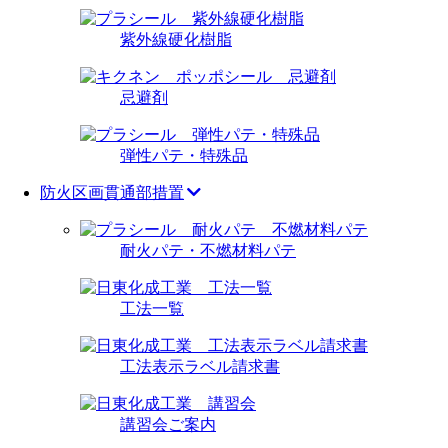
紫外線硬化樹脂
忌避剤
弾性パテ・特殊品
防火区画貫通部措置
耐火パテ・不燃材料パテ
工法一覧
工法表示ラベル請求書
講習会ご案内