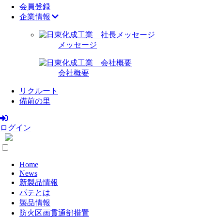
会員登録
企業情報
メッセージ
会社概要
リクルート
備前の里
ログイン
Home
News
新製品情報
パテとは
製品情報
防火区画貫通部措置