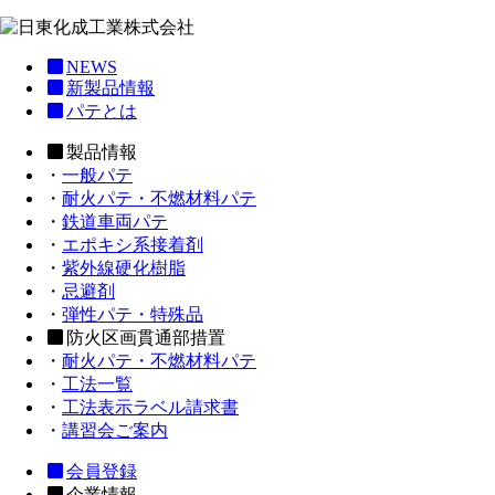
NEWS
新製品情報
パテとは
製品情報
・
一般パテ
・
耐火パテ・不燃材料パテ
・
鉄道車両パテ
・
エポキシ系接着剤
・
紫外線硬化樹脂
・
忌避剤
・
弾性パテ・特殊品
防火区画貫通部措置
・
耐火パテ・不燃材料パテ
・
工法一覧
・
工法表示ラベル請求書
・
講習会ご案内
会員登録
企業情報