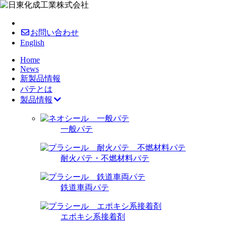
お問い合わせ
English
Home
News
新製品情報
パテとは
製品情報
一般パテ
耐火パテ・不燃材料パテ
鉄道車両パテ
エポキシ系接着剤