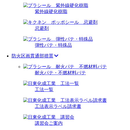
紫外線硬化樹脂
忌避剤
弾性パテ・特殊品
防火区画貫通部措置
耐火パテ・不燃材料パテ
工法一覧
工法表示ラベル請求書
講習会ご案内