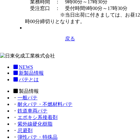
業務時間 ： 9時00分～17時30分
受注窓口 ： 受付時間9時00分～17時30分
※当日出荷に付きましては、お昼12
時00分締切りとなります。
戻る
NEWS
新製品情報
パテとは
製品情報
・
一般パテ
・
耐火パテ・不燃材料パテ
・
鉄道車両パテ
・
エポキシ系接着剤
・
紫外線硬化樹脂
・
忌避剤
・
弾性パテ・特殊品