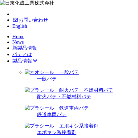
お問い合わせ
English
Home
News
新製品情報
パテとは
製品情報
一般パテ
耐火パテ・不燃材料パテ
鉄道車両パテ
エポキシ系接着剤