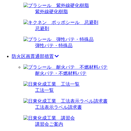
紫外線硬化樹脂
忌避剤
弾性パテ・特殊品
防火区画貫通部措置
耐火パテ・不燃材料パテ
工法一覧
工法表示ラベル請求書
講習会ご案内