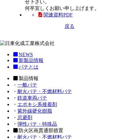
せ下さい。
何卒宜しくお願い申し上げます。
関連資料PDF
戻る
NEWS
新製品情報
パテとは
製品情報
・
一般パテ
・
耐火パテ・不燃材料パテ
・
鉄道車両パテ
・
エポキシ系接着剤
・
紫外線硬化樹脂
・
忌避剤
・
弾性パテ・特殊品
防火区画貫通部措置
・
耐火パテ・不燃材料パテ