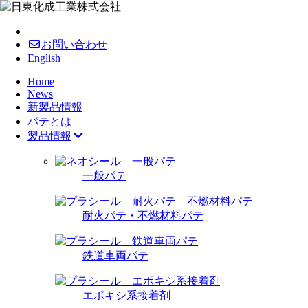
お問い合わせ
English
Home
News
新製品情報
パテとは
製品情報
一般パテ
耐火パテ・不燃材料パテ
鉄道車両パテ
エポキシ系接着剤