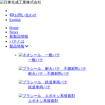
お問い合わせ
English
Home
News
新製品情報
パテとは
製品情報
一般パテ
耐火パテ・不燃材料パテ
鉄道車両パテ
エポキシ系接着剤