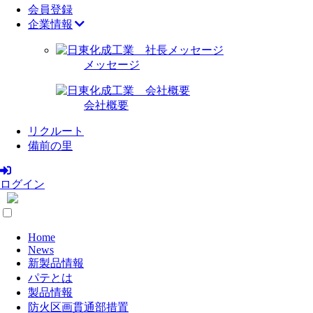
会員登録
企業情報
メッセージ
会社概要
リクルート
備前の里
ログイン
Home
News
新製品情報
パテとは
製品情報
防火区画貫通部措置