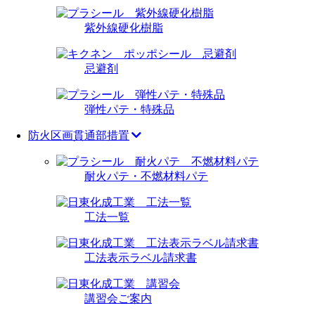
紫外線硬化樹脂
忌避剤
弾性パテ・特殊品
防火区画貫通部措置
耐火パテ・不燃材料パテ
工法一覧
工法表示ラベル請求書
講習会ご案内