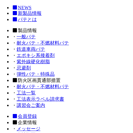
NEWS
新製品情報
パテとは
製品情報
・
一般パテ
・
耐火パテ・不燃材料パテ
・
鉄道車両パテ
・
エポキシ系接着剤
・
紫外線硬化樹脂
・
忌避剤
・
弾性パテ・特殊品
防火区画貫通部措置
・
耐火パテ・不燃材料パテ
・
工法一覧
・
工法表示ラベル請求書
・
講習会ご案内
会員登録
企業情報
・
メッセージ