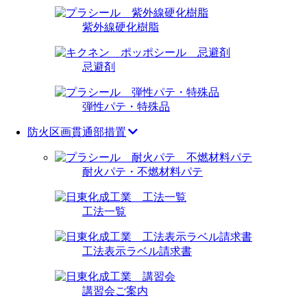
紫外線硬化樹脂
忌避剤
弾性パテ・特殊品
防火区画貫通部措置
耐火パテ・不燃材料パテ
工法一覧
工法表示ラベル請求書
講習会ご案内