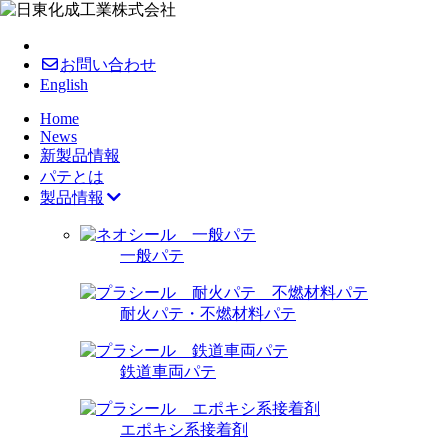
お問い合わせ
English
Home
News
新製品情報
パテとは
製品情報
一般パテ
耐火パテ・不燃材料パテ
鉄道車両パテ
エポキシ系接着剤