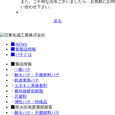
また、ご不明な点等ございましたら、お気軽にお問
い合わせ下さい。
戻る
NEWS
新製品情報
パテとは
製品情報
・
一般パテ
・
耐火パテ・不燃材料パテ
・
鉄道車両パテ
・
エポキシ系接着剤
・
紫外線硬化樹脂
・
忌避剤
・
弾性パテ・特殊品
防火区画貫通部措置
・
耐火パテ・不燃材料パテ