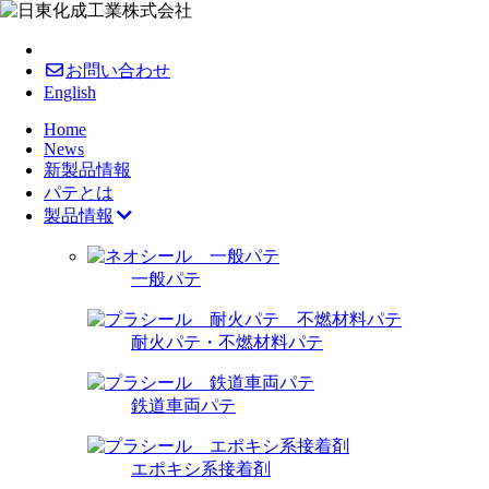
お問い合わせ
English
Home
News
新製品情報
パテとは
製品情報
一般パテ
耐火パテ・不燃材料パテ
鉄道車両パテ
エポキシ系接着剤