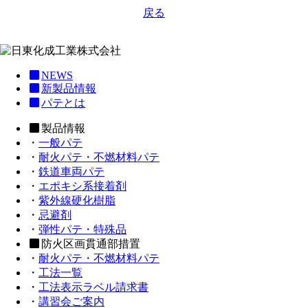
戻る
NEWS
新製品情報
パテとは
製品情報
・
一般パテ
・
耐火パテ・不燃材料パテ
・
鉄道車両パテ
・
エポキシ系接着剤
・
紫外線硬化樹脂
・
忌避剤
・
弾性パテ・特殊品
防火区画貫通部措置
・
耐火パテ・不燃材料パテ
・
工法一覧
・
工法表示ラベル請求書
・
講習会ご案内