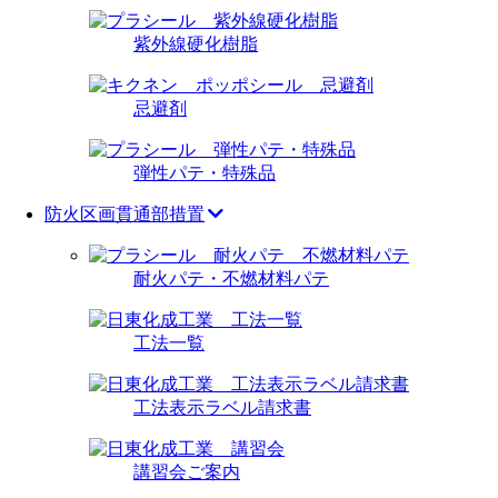
紫外線硬化樹脂
忌避剤
弾性パテ・特殊品
防火区画貫通部措置
耐火パテ・不燃材料パテ
工法一覧
工法表示ラベル請求書
講習会ご案内