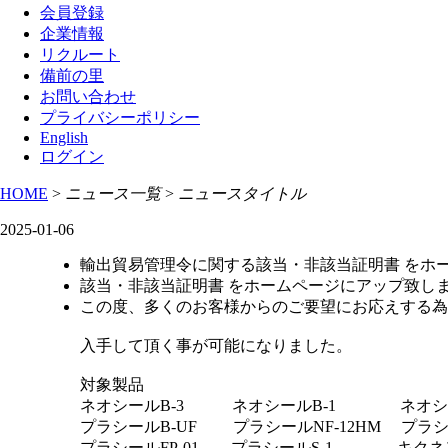
会員登録
企業情報
リクルート
備前の里
お問い合わせ
プライバシーポリシー
English
ログイン
HOME
>
ニュース一覧
>
ニュースタイトル
2025-01-06
輸出貿易管理令に関する該当・非該当証明書 をホ
該当・非該当証明書 をホームページにアップ致し
この度、多くのお客様からのご要望にお応えする為
入手して頂く事が可能になりました。
対象製品
ネオシールB-3 ネオシールB-1 ネオシー
プラシールB-UF プラシールNF-12HM プラシー
プラシールFP-01 プラシールS-1 キクネン