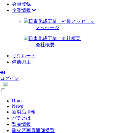
会員登録
企業情報
メッセージ
会社概要
リクルート
備前の里
ログイン
Home
News
新製品情報
パテとは
製品情報
防火区画貫通部措置