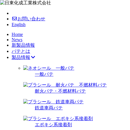
お問い合わせ
English
Home
News
新製品情報
パテとは
製品情報
一般パテ
耐火パテ・不燃材料パテ
鉄道車両パテ
エポキシ系接着剤