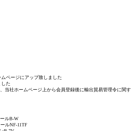
ームページにアップ致しました
ました
、当社ホームページ上から会員登録後に輸出貿易管理令に関す
ルB-W
ルNF-11TF
B-7V