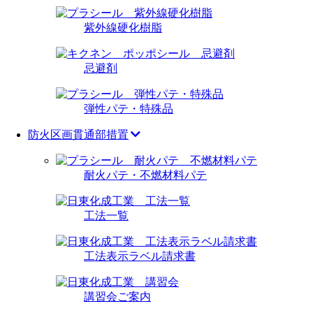
紫外線硬化樹脂
忌避剤
弾性パテ・特殊品
防火区画貫通部措置
耐火パテ・不燃材料パテ
工法一覧
工法表示ラベル請求書
講習会ご案内