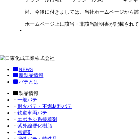
尚、今後に付きましては、当社ホームページから該
ホームページ上に該当・非該当証明書が記載されて
NEWS
新製品情報
パテとは
製品情報
・
一般パテ
・
耐火パテ・不燃材料パテ
・
鉄道車両パテ
・
エポキシ系接着剤
・
紫外線硬化樹脂
・
忌避剤
・
弾性パテ・特殊品